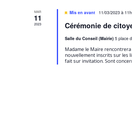
e
é
o
l
.
n
e
MAR
Mis en avant
11/03/2023 à 11
R
n
11
e
e
e
t
Cérémonie de citoy
2023
c
z
n
n
h
u
Salle du Conseil (Mairie)
5 place d
d
e
n
a
Madame le Maire rencontrera l
r
e
r
nouvellement inscrits sur les l
v
c
d
fait sur invitation. Sont conce
i
h
a
Lors de cette cérémonie, chaqu
i
e
t
e
r
g
e
É
r
.
a
v
d
è
t
n
e
i
e
É
m
o
e