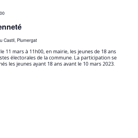
h00
enneté
u Castil, Plumergat
e 11 mars à 11h00, en mairie, les jeunes de 18 ans
istes électorales de la commune. La participation se
rnés les jeunes ayant 18 ans avant le 10 mars 2023.
e jeune recevra son livret du Citoyen. Plus