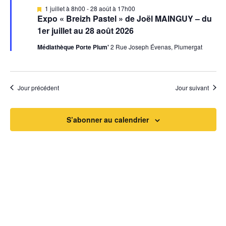
è
a
M
1 juillet à 8h00
-
28 août à 17h00
i
Expo « Breizh Pastel » de Joël MAINGUY – du
n
s
t
1er juillet au 28 août 2026
e
e
n
i
Médiathèque Porte Plum'
2 Rue Joseph Évenas, Plumergat
a
m
v
a
o
e
n
t
n
n
Jour précédent
Jour suivant
t
d
S’abonner au calendrier
e
v
u
e
s
Newsletter
É