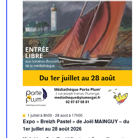
c
i
n
o
h
e
n
z
e
u
d
e
n
e
e
t
d
v
n
a
u
t
a
e
e
.
v
s
É
i
v
g
è
a
M
1 juillet à 8h00
-
28 août à 17h00
i
Expo « Breizh Pastel » de Joël MAINGUY – du
n
s
t
1er juillet au 28 août 2026
e
e
n