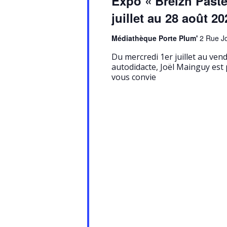
Expo « Breizh Past
h
l
i
juillet au 28 août 20
e
é
o
.
n
Médiathèque Porte Plum'
2 Rue J
e
R
n
Du mercredi 1er juillet au vend
e
e
t
autodidacte, Joël Mainguy est 
c
z
vous convie
n
h
u
e
n
a
r
e
v
c
d
h
a
i
e
t
r
g
e
É
.
a
v
è
t
n
i
e