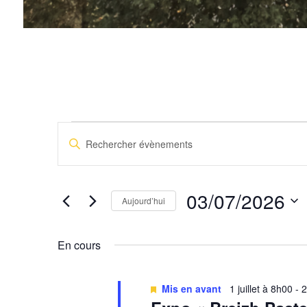
Évènements for 03
R
S
e
a
i
c
s
03/07/2026
Aujourd’hui
i
h
r
S
e
m
é
En cours
o
l
r
t
e
c
-
c
Mis en avant
1 juillet à 8h00
-
2
c
t