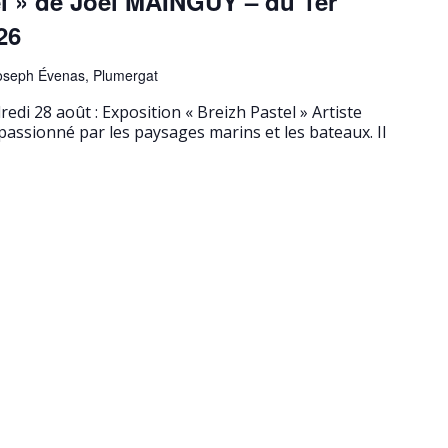
el » de Joël MAINGUY – du 1er
26
oseph Évenas, Plumergat
redi 28 août : Exposition « Breizh Pastel » Artiste
passionné par les paysages marins et les bateaux. Il