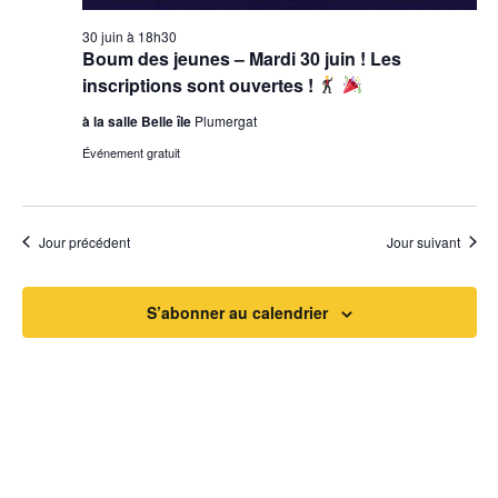
g
è
a
30 juin à 18h30
n
Boum des jeunes – Mardi 30 juin ! Les
t
inscriptions sont ouvertes !
e
i
à la salle Belle île
Plumergat
m
Événement gratuit
o
e
n
n
t
Jour précédent
Jour suivant
d
e
S’abonner au calendrier
v
u
e
s