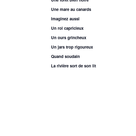
Une mare au canards
Imaginez aussi
Un roi capricieux
Un ours grincheux
Un jars trop rigoureux
Quand soudain
La rivière sort de son lit
Les oiseaux tombent du nid
Les langues se délient
Tous les pas s’entortillent
C’est le grand charivari
Par la Compagnie des Moutons da
Samedi 12 avril dans votre méd