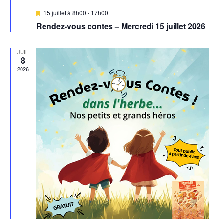
e
e
i
M
15 juillet à 8h00
-
17h00
m
m
i
Rendez-vous contes – Mercredi 15 juillet 2026
s
o
e
e
e
n
n
n
n
a
JUIL
8
v
t
d
a
t
2026
n
t
e
s
v
u
e
s
É
v