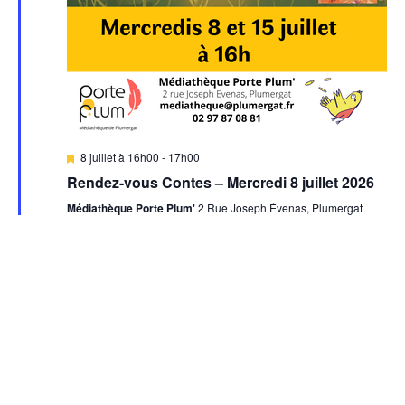
è
n
e
m
e
M
8 juillet à 16h00
-
17h00
n
i
Rendez-vous Contes – Mercredi 8 juillet 2026
s
t
e
Médiathèque Porte Plum'
2 Rue Joseph Évenas, Plumergat
n
a
s
v
JUIN
a
12
n
2026
t