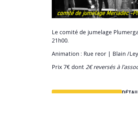
Le comité de jumelage Plumergat
21h00.
Animation : Rue reor | Blain /Ley
Prix 7€ dont
2€ reversés à l’assoc
DÉTAI
Ajouter au calendrier
Date :
18/03/2
Heure :
21h00
Prix :