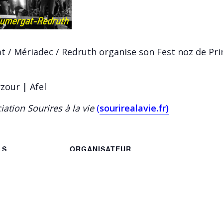
 / Mériadec / Redruth organise son Fest noz de Pri
zour | Afel
iation Sourires à la vie
(
sourirealavie.fr)
LS
ORGANISATEUR
Comité de jumelage
Téléphone
023
0674077175
E-mail
christel.sannier@sfr.fr