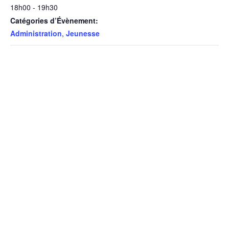
18h00 - 19h30
Catégories d’Évènement:
Administration
,
Jeunesse
LIEU
Salle du Conseil (Mairie)
5 place du Castil