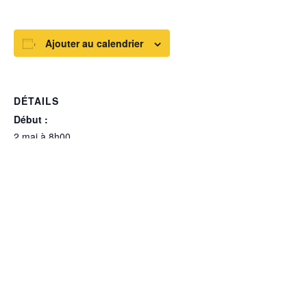
Ajouter au calendrier
DÉTAILS
Début :
2 mai à 8h00
Fin :
30 mai à 17h00
Catégorie d’Évènement:
Médiathèque