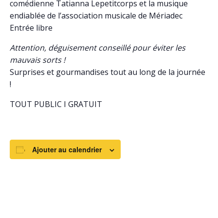
comédienne Tatianna Lepetitcorps et la musique
endiablée de l’association musicale de Mériadec
Entrée libre
Attention, déguisement conseillé pour éviter les
mauvais sorts !
Surprises et gourmandises tout au long de la journée
!
TOUT PUBLIC I GRATUIT
Ajouter au calendrier
DÉTAILS
ORGANISATEUR
Mairie de Plumergat
Date :
Téléphone
25/10/2025