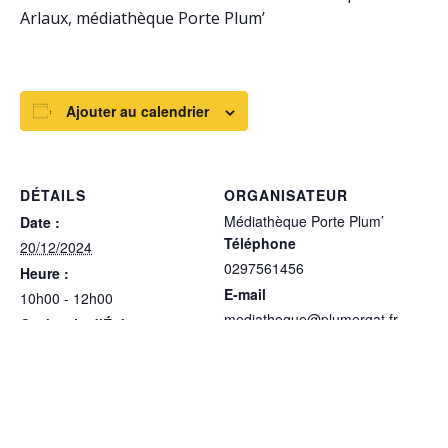
Arlaux, médiathèque Porte Plum’
Ajouter au calendrier
DÉTAILS
ORGANISATEUR
Médiathèque Porte Plum’
Date :
Téléphone
20/12/2024
0297561456
Heure :
E-mail
10h00 - 12h00
mediatheque@plumergat.fr
Catégorie d’Évènement:
Voir le site Organisateur
Médiathèque