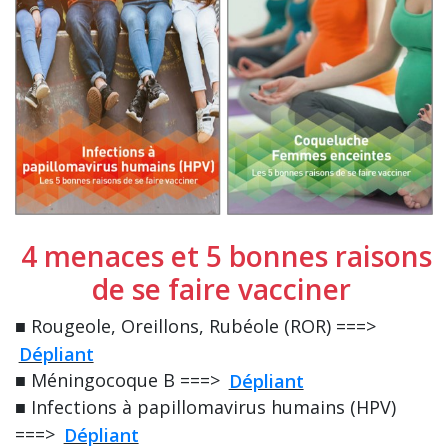
4 menaces et 5 bonnes raisons
de se faire vacciner
■ Rougeole, Oreillons, Rubéole (ROR) ===>
Dépliant
■ Méningocoque B ===>
Dépliant
■ Infections à papillomavirus humains (HPV)
===>
Dépliant