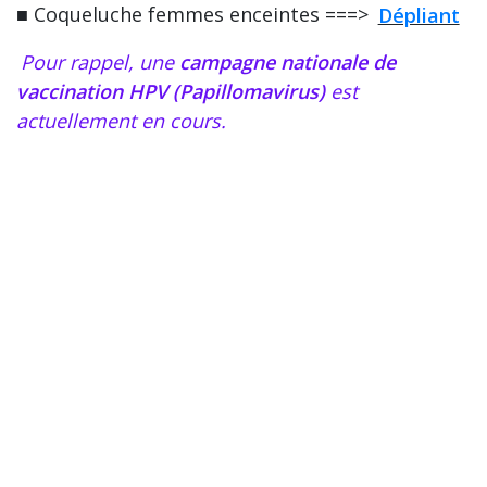
■ Coqueluche femmes enceintes ===>
Dépliant
Pour rappel, une
campagne nationale de
vaccination HPV (Papillomavirus)
est
actuellement en cours.
Le Centre Public de Vaccination se situe au sein
de la
Maison de Médecine Préventive
(MMP)
situé sur le
Centre Hospitalier Bretagne
Atlantique de Vannes
(
Localisation
).
Pour tout savoir sur :
– la Maison de Médecine Préventive (
MMP
)
– le Centre Gratuit d’Information de Dépistage
et de Diagnostic des infections sexuellement
transmissibles (
CeGIDD
)
– le Centre Public de Vaccination (
CPV
)
– la Permanence d’Accès aux Soins de Santé