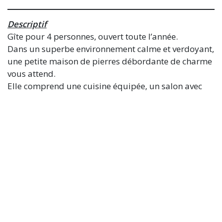
Descriptif
Gîte pour 4 personnes, ouvert toute l’année.
Dans un superbe environnement calme et verdoyant,
une petite maison de pierres débordante de charme
vous attend.
Elle comprend une cuisine équipée, un salon avec
cheminée, une chambre et une salle de bain.
Le jardin arboré est une invitation au repos
et comment résister au plaisir de plonger dans la
piscine écologique ?
Lire la suite
Retour vers les actualités