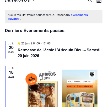
R
N
M
e
a
S
e
o
C
c
é
i
v
Aucun résultat trouvé pour cette vue. Passer aux
évènements
h
c
l
s
a
suivants
.
e
i
e
h
r
l
c
g
Derniers Évènements passés
c
e
t
e
h
a
i
e
M
r
20 juin à 8h00
-
17h00
JUIN
t
n
o
20
i
Kermesse de l’école L’Arlequin Bleu – Samedi
s
n
2026
c
i
d
e
20 juin 2026
n
n
o
h
a
e
r
v
JUIN
n
z
a
e
18
i
n
u
d
2026
t
e
n
e
e
e
t
r
d
v
n
a
d
u
t