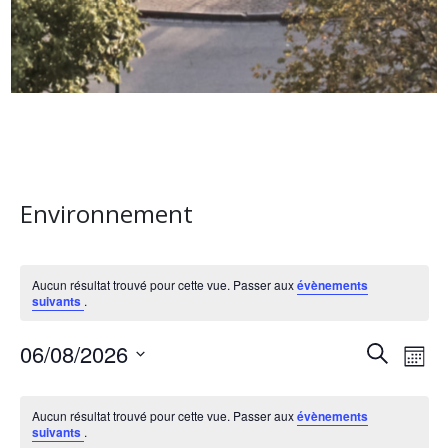
Environnement
Aucun résultat trouvé pour cette vue. Passer aux
évènements
suivants
.
R
N
06/08/2026
R
M
e
a
S
e
o
C
c
é
i
v
Aucun résultat trouvé pour cette vue. Passer aux
évènements
h
c
l
s
a
suivants
.
e