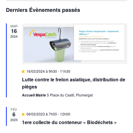
i
e
h
r
l
c
g
Derniers Évènements passés
c
e
t
e
h
a
i
e
r
MAR
t
n
o
16
n
2024
c
i
d
n
o
h
e
r
n
z
e
i
u
d
e
M
16/03/2024 à 9h30
-
11h30
n
e
i
e
Lutte contre le frelon asiatique, distribution de
e
s
t
r
e
pièges
d
v
n
n
a
a
Accueil Mairie
5 Place du Castil, Plumergat
d
u
v
t
a
a
e
e
e
n
FÉV
6
t
M
06/02/2023 à 7h00
-
12h00
.
v
s
i
É
2023
1ere collecte du conteneur « Biodéchets »
s
É
i
e
n