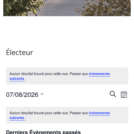
Électeur
Aucun résultat trouvé pour cette vue. Passer aux
évènements
suivants
.
R
N
07/08/2026
R
M
e
a
S
e
o
C
c
é
i
v
Aucun résultat trouvé pour cette vue. Passer aux
évènements
h
c
l
s
a
suivants
.
e
i
e
h
r
l
c
g
Derniers Évènements passés
c