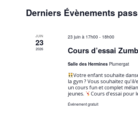
c
-
c
C
Derniers Évènements pas
c
t
h
l
i
a
e
é
o
l
.
n
e
JUIN
23 juin à 17h00
-
18h00
R
n
23
e
e
e
t
Cours d’essai Zumb
2026
c
z
n
n
h
u
Salle des Hermines
Plumergat
d
e
n
a
Votre enfant souhaite danse
r
e
r
la gym ? Vous souhaitez qu'il/
v
c
d
un cours fun et complet mélan
i
h
a
jeunes.
Cours d'essai pour l
i
e
t
e
Événement gratuit
r
g
e
É
r
.
a
v
d
è
t
n