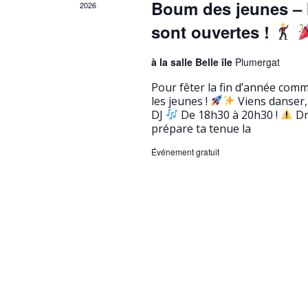
e
e
e
t
Boum des jeunes – M
2026
c
z
n
sont ouvertes !
n
h
u
d
e
n
a
à la salle Belle île
Plumergat
r
e
r
v
c
d
Pour fêter la fin d’année com
i
h
les jeunes !
a
Viens danser, 
i
DJ
De 18h30 à 20h30 !
Dr
e
t
e
prépare ta tenue la
r
g
e
É
r
.
Événement gratuit
a
v
d
è
t
n
e
i
e
É
m
o
e
v
n
n
è
t
d
s