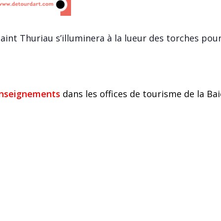
aint Thuriau s’illuminera à la lueur des torches pour
nseignements
dans les offices de tourisme de la Ba
LS
ORGANISATEUR
Détour d’Art
Téléphone
023
0244845656
Voir le site Organisateur
rie d’Évènement: