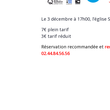
Le 3 décembre à 17h00, l’église S
7€ plein tarif
3€ tarif réduit
Réservation recommandée et
re
02.44.84.56.56
DÉTAI
Ajouter au calendrier
Date :
03/12/2
Heure :
17h00
Catégo