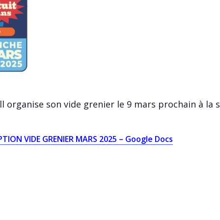
all organise son vide grenier le 9 mars prochain à la
IPTION VIDE GRENIER MARS 2025 – Google Docs
LS
ORGANISATEUR
LIEU
Amicale laïque Xavier
Salle Michel Pom