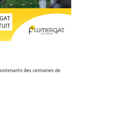
 contenants des centaines de
pousse il faut semer. C’est le
s sémantiques… Sans se prendre
gonneux, les patoisants, les