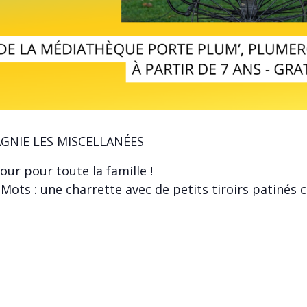
GNIE LES MISCELLANÉES
r pour toute la famille !
e Mots : une charrette avec de petits tiroirs patinés
e que les mots c’est comme les plantes, pour que ça 
té de votre vocabulaire et d’ensauvager vos champ
aussi les dyslexiques, les dysorthographiques, les jar
festif et joyeux dont on ressort…
rir la langue française.