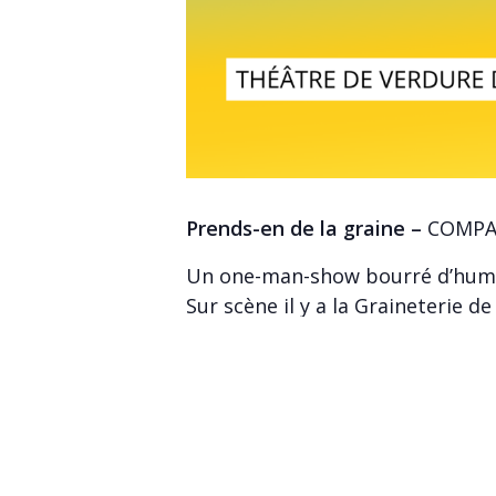
Prends-en de la graine –
COMPA
Un one-man-show bourré d’humou
Sur scène il y a la Graineterie d
sachets de graines de mots. Parc
moment d’enrichir la biodiversi
au sérieux, car ici on accueille 
argotiques.
Un spectacle original, délirant, 
Heureux. Venez rire et (re)découv