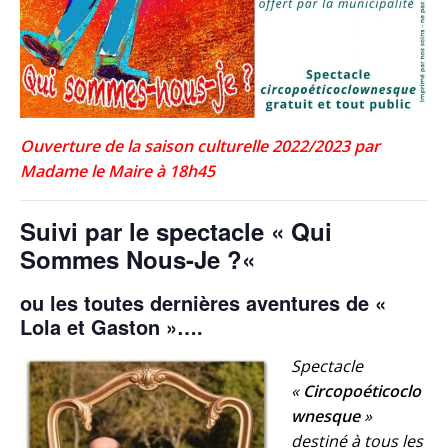
Ouverture de la saison culturelle 2022/2023 par
Madame le Maire à 18h45
Suivi par le spectacle «
Qui
Sommes Nous-Je ?
«
ou les toutes dernières aventures de «
Lola et Gaston »….
Spect
acle
«
Circopoéticoclo
wnesque
»
destiné à tous les