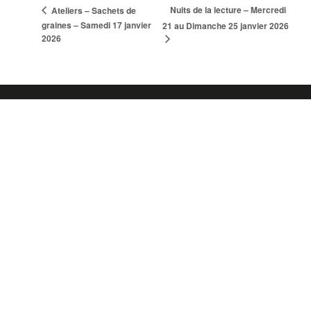
Nuits de la lecture – Mercredi
Ateliers – Sachets de
graines – Samedi 17 janvier
21 au Dimanche 25 janvier 2026
2026
Newsletter
Liens utiles
Démarches administratives
Accueil de loisirs
Urbanisme