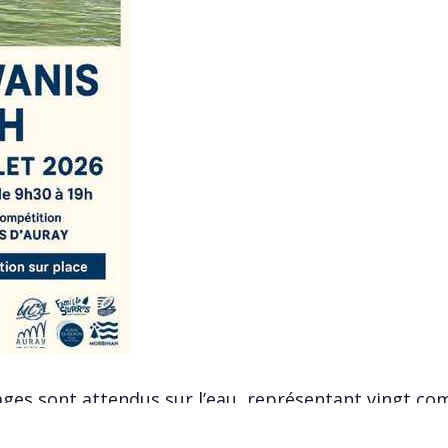
ages sont attendus sur l’eau, représentant vingt c
 en faveur des enfants défavorisés de la région.