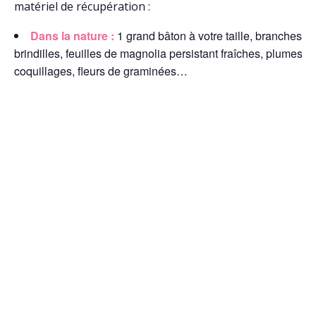
matériel de récupération :
Dans la nature :
1 grand bâton à votre taille, branches et
brindilles, feuilles de magnolia persistant fraîches, plumes,
coquillages, fleurs de graminées…
Dans vos placards :
Chutes de tissus ficelle, ruban, car
ondulé, boutons, raphia, pompons, guirlandes led…
Une boîte de collecte est mise à votre disposition dès le
mois de janvier à la Mairie de Plumergat.
Renseignements et inscriptions auprès de Maëlle Arlaux 
02 97 56 14 56 | mediatheque@plumergat.fr
Ajouter au calendrier