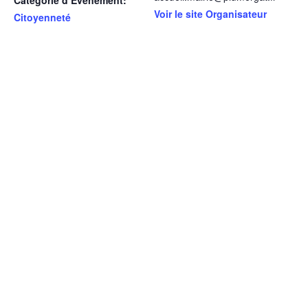
Catégorie d’Évènement:
Voir le site Organisateur
Citoyenneté
LIEU
Salle du Conseil (Mairie)
5 place du Castil
Plumergat
,
56400
France
+ Google Map