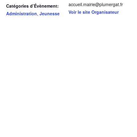
accueil.mairie@plumergat.fr
Catégories d’Évènement:
Voir le site Organisateur
Administration
,
Jeunesse
LIEU
Salle du Conseil (Mairie)
5 place du Castil
Plumergat
,
56400
France
+ Google Map