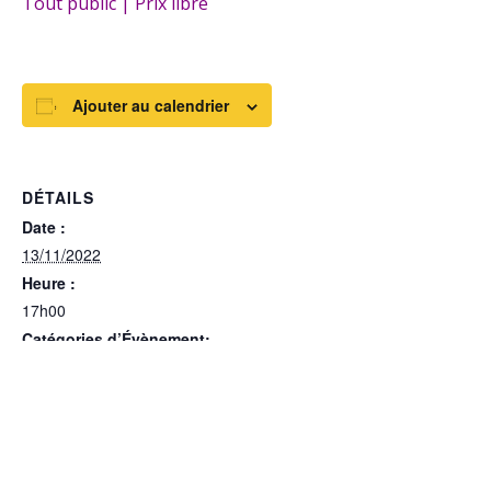
Tout public | Prix libre
Ajouter au calendrier
DÉTAILS
Date :
13/11/2022
Heure :
17h00
Catégories d’Évènement:
Culture
,
Loisirs
,
Manifestations