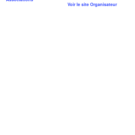
Voir le site Organisateur
LIEU
Ecole Saint Joseph
Rue Joseph Evenas
Plumergat
,
56400
France
+ Google Map