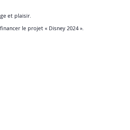
e et plaisir.
financer le projet « Disney 2024 ».
ctez Coralie,
espacejeunes.mairie@plumergat.fr
, 0
LS
ORGANISATEUR
Espace Jeunes
Téléphone
023
0784109733
E-mail
 18h00
espacejeunes.mairie@plu
mergat.fr
Voir le site Organisateur
ies
ement: