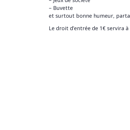
– Jeux de société
– Buvette
et surtout bonne humeur, partag
Le droit d’entrée de 1€ servira à 
Pour tout renseignement, conta
DÉTAI
Ajouter au calendrier
Date :
11/03/2
Heure :
14h00 -
Prix :
1€
Catégor
d’Évèn