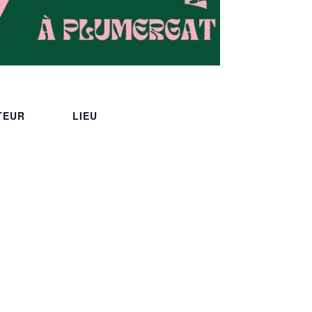
TEUR
LIEU
Espace Les Hermines
Rue Joseph Evenas
35
Plumergat
,
56400
France
+ Google Map
6400@gmail.
Organisateur
ulé
Fes