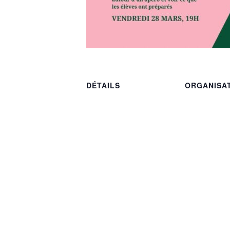
DÉTAILS
ORGANISA
Esprit Danse
Date :
Téléphone
28/03/2025
07 69 91 15 
Heure :
E-mail
19h00
espritdanse5
Catégorie d’Évènement:
com
Associations
Voir le site 
Café connecté (28/03) – Ann