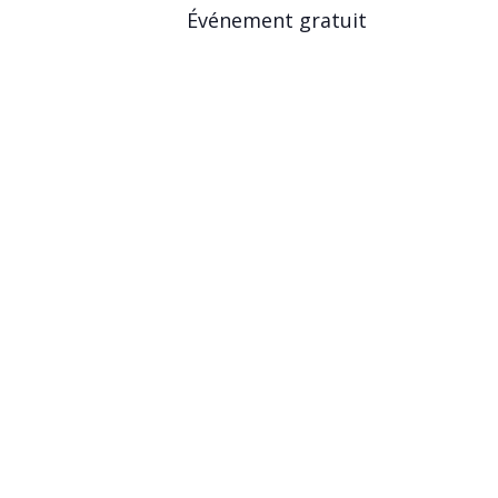
Événement gratuit
Photos :
Médiathèque Porte Plum’
DÉTAI
Ajouter au calendrier
Date :
6 août
Heure :
5h29