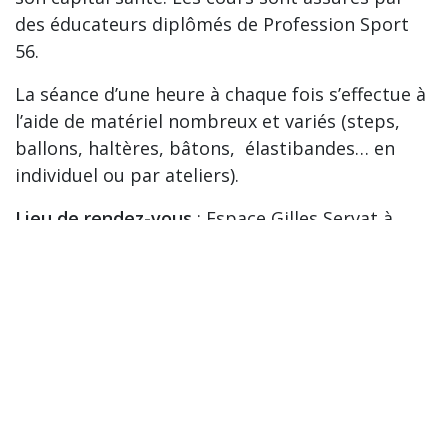
des éducateurs diplômés de Profession Sport
56.
La séance d’une heure à chaque fois s’effectue à
l’aide de matériel nombreux et variés (steps,
ballons, haltères, bâtons, élastibandes… en
individuel ou par ateliers).
Lieu de rendez-vous
: Espace Gilles Servat à
Mériadec, 56400 PLUNERET (face au stade)
Planning des activités :
lundi de 09h00 à 10h00 : Gymnastique d’entretien
lundi de 10h00 à 11h00 : Gymnastique d’entretien
lundi de 11h00 à 12h00 : Stretching
mardi de 19h00 à 20h00 : Stretching
jeudi de 09h30 à 10h30 : Gymnastique d’entretien