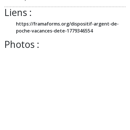
Liens :
https://framaforms.org/dispositif-argent-de-
poche-vacances-dete-1779346554
Photos :
Mairie de Plumergat
Retour vers les actualités
Newsletter